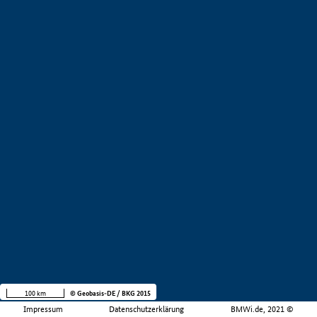
100 km
© Geobasis-DE / BKG 2015
Impressum
Datenschutzerklärung
BMWi.de, 2021 ©