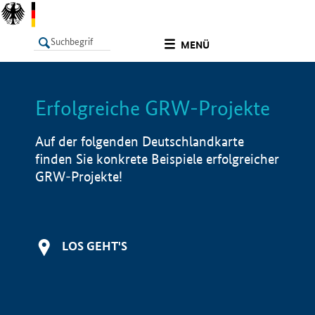
undefined
MENÜ
Erfolgreiche GRW-Projekte
LISTE
Filter
Info
Auf der folgenden Deutschlandkarte
finden Sie konkrete Beispiele erfolgreicher
GRW-Projekte!
LOS GEHT'S