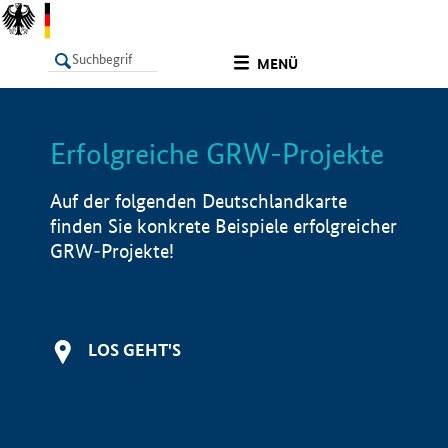
undefined
MENÜ
Erfolgreiche GRW-Projekte
LISTE
Filter
Info
Auf der folgenden Deutschlandkarte
finden Sie konkrete Beispiele erfolgreicher
GRW-Projekte!
LOS GEHT'S