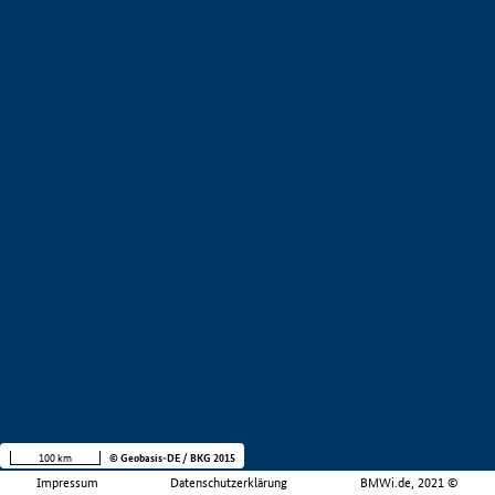
100 km
© Geobasis-DE / BKG 2015
Impressum
Datenschutzerklärung
BMWi.de, 2021 ©