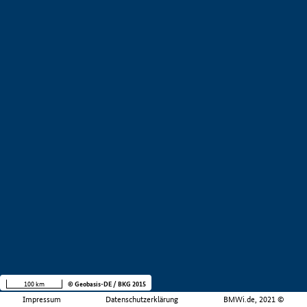
100 km
© Geobasis-DE / BKG 2015
Impressum
Datenschutzerklärung
BMWi.de, 2021 ©