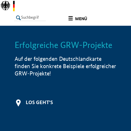
undefined
MENÜ
Erfolgreiche GRW-Projekte
LISTE
Filter
Info
Auf der folgenden Deutschlandkarte
finden Sie konkrete Beispiele erfolgreicher
GRW-Projekte!
LOS GEHT'S