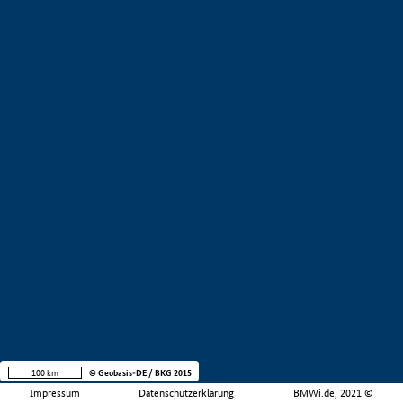
100 km
© Geobasis-DE / BKG 2015
Impressum
Datenschutzerklärung
BMWi.de, 2021 ©