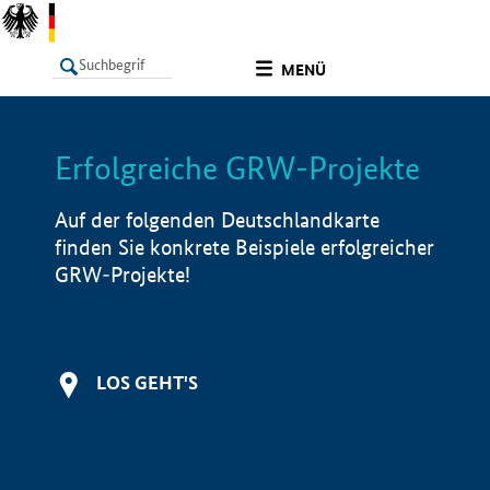
undefined
MENÜ
Erfolgreiche GRW-Projekte
LISTE
Filter
Info
Auf der folgenden Deutschlandkarte
finden Sie konkrete Beispiele erfolgreicher
GRW-Projekte!
LOS GEHT'S