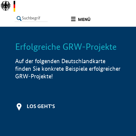
undefined
MENÜ
Erfolgreiche GRW-Projekte
LISTE
Filter
Info
Auf der folgenden Deutschlandkarte
finden Sie konkrete Beispiele erfolgreicher
GRW-Projekte!
LOS GEHT'S