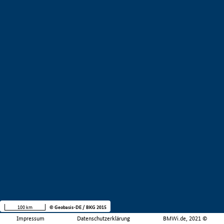
100 km
© Geobasis-DE / BKG 2015
Impressum
Datenschutzerklärung
BMWi.de, 2021 ©