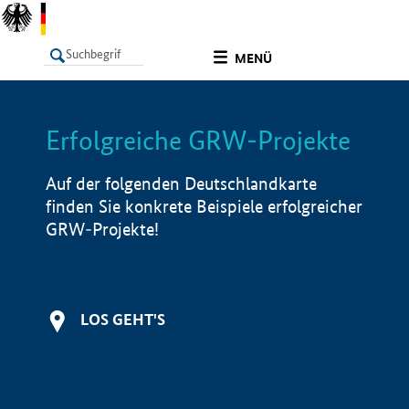
undefined
MENÜ
Erfolgreiche GRW-Projekte
LISTE
Filter
Info
Auf der folgenden Deutschlandkarte
finden Sie konkrete Beispiele erfolgreicher
GRW-Projekte!
LOS GEHT'S