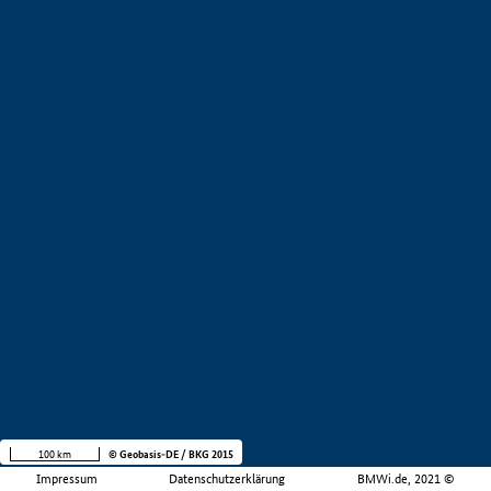
100 km
© Geobasis-DE / BKG 2015
Impressum
Datenschutzerklärung
BMWi.de, 2021 ©