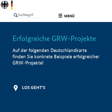
undefined
MENÜ
Erfolgreiche GRW-Projekte
LISTE
Filter
Info
Auf der folgenden Deutschlandkarte
finden Sie konkrete Beispiele erfolgreicher
GRW-Projekte!
LOS GEHT'S