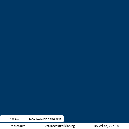
100 km
© Geobasis-DE / BKG 2015
Impressum
Datenschutzerklärung
BMWi.de, 2021 ©