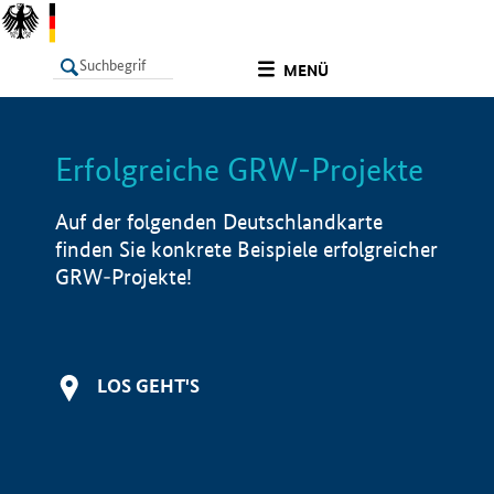
undefined
MENÜ
Erfolgreiche GRW-Projekte
LISTE
Filter
Info
Auf der folgenden Deutschlandkarte
finden Sie konkrete Beispiele erfolgreicher
GRW-Projekte!
LOS GEHT'S