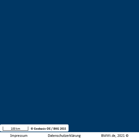
100 km
© Geobasis-DE / BKG 2015
Impressum
Datenschutzerklärung
BMWi.de, 2021 ©