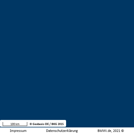
100 km
© Geobasis-DE / BKG 2015
Impressum
Datenschutzerklärung
BMWi.de, 2021 ©