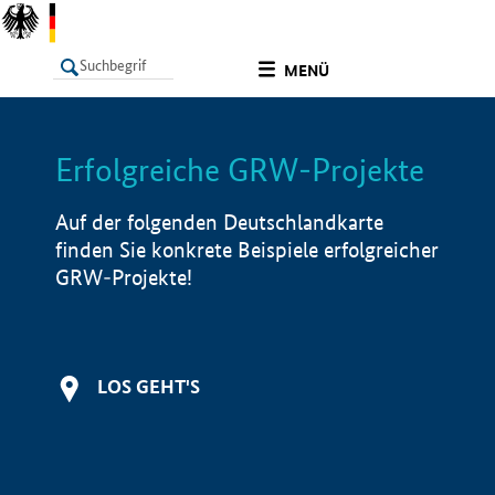
undefined
MENÜ
Erfolgreiche GRW-Projekte
LISTE
Filter
Info
Auf der folgenden Deutschlandkarte
finden Sie konkrete Beispiele erfolgreicher
GRW-Projekte!
LOS GEHT'S