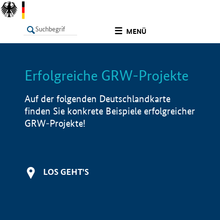
undefined
MENÜ
Erfolgreiche GRW-Projekte
LISTE
Filter
Info
Auf der folgenden Deutschlandkarte
finden Sie konkrete Beispiele erfolgreicher
GRW-Projekte!
LOS GEHT'S