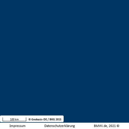
100 km
© Geobasis-DE / BKG 2015
Impressum
Datenschutzerklärung
BMWi.de, 2021 ©