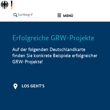
undefined
MENÜ
Erfolgreiche GRW-Projekte
LISTE
Filter
Info
Auf der folgenden Deutschlandkarte
finden Sie konkrete Beispiele erfolgreicher
GRW-Projekte!
LOS GEHT'S