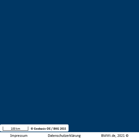
100 km
© Geobasis-DE / BKG 2015
Impressum
Datenschutzerklärung
BMWi.de, 2021 ©