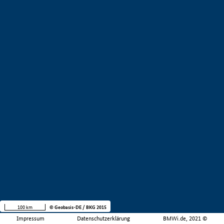
100 km
© Geobasis-DE / BKG 2015
Impressum
Datenschutzerklärung
BMWi.de, 2021 ©