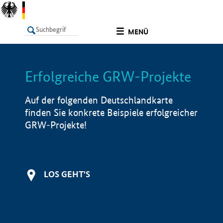
undefined
MENÜ
Erfolgreiche GRW-Projekte
LISTE
Filter
Info
Auf der folgenden Deutschlandkarte
finden Sie konkrete Beispiele erfolgreicher
GRW-Projekte!
LOS GEHT'S