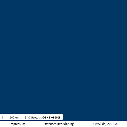
100 km
© Geobasis-DE / BKG 2015
Impressum
Datenschutzerklärung
BMWi.de, 2021 ©