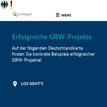
undefined
MENÜ
Erfolgreiche GRW-Projekte
LISTE
Filter
Info
Auf der folgenden Deutschlandkarte
finden Sie konkrete Beispiele erfolgreicher
GRW-Projekte!
LOS GEHT'S