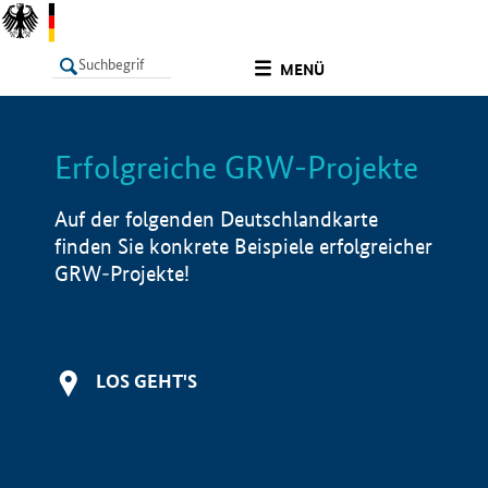
undefined
MENÜ
Erfolgreiche GRW-Projekte
LISTE
Filter
Info
Auf der folgenden Deutschlandkarte
finden Sie konkrete Beispiele erfolgreicher
GRW-Projekte!
LOS GEHT'S