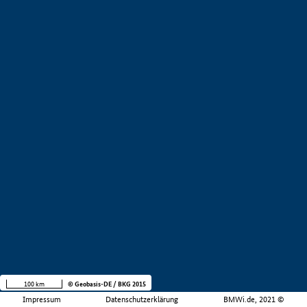
100 km
© Geobasis-DE / BKG 2015
Impressum
Datenschutzerklärung
BMWi.de, 2021 ©