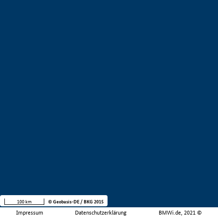
100 km
© Geobasis-DE / BKG 2015
Impressum
Datenschutzerklärung
BMWi.de, 2021 ©