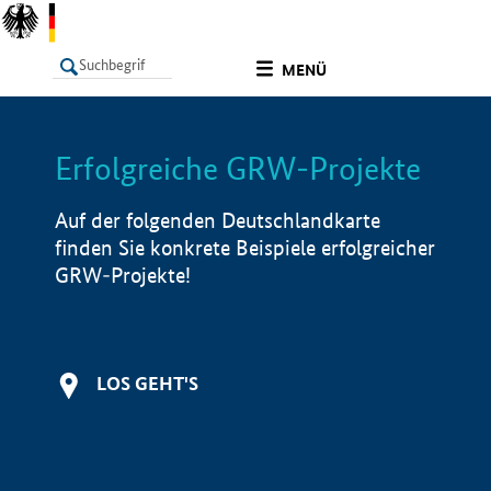
undefined
MENÜ
Erfolgreiche GRW-Projekte
LISTE
Filter
Info
Auf der folgenden Deutschlandkarte
finden Sie konkrete Beispiele erfolgreicher
GRW-Projekte!
LOS GEHT'S