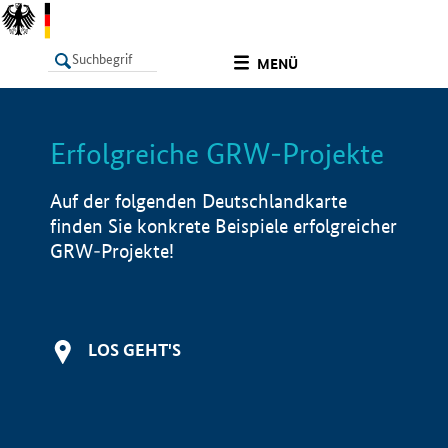
undefined
MENÜ
Erfolgreiche GRW-Projekte
LISTE
Filter
Info
Auf der folgenden Deutschlandkarte
finden Sie konkrete Beispiele erfolgreicher
GRW-Projekte!
LOS GEHT'S