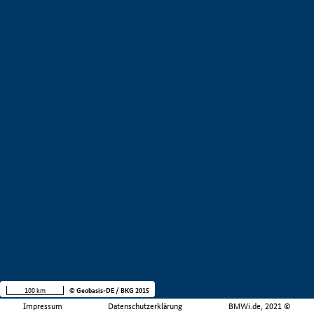
100 km
© Geobasis-DE / BKG 2015
Impressum
Datenschutzerklärung
BMWi.de, 2021 ©