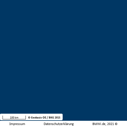
100 km
© Geobasis-DE / BKG 2015
Impressum
Datenschutzerklärung
BMWi.de, 2021 ©