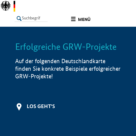
undefined
MENÜ
Erfolgreiche GRW-Projekte
LISTE
Filter
Info
Auf der folgenden Deutschlandkarte
finden Sie konkrete Beispiele erfolgreicher
GRW-Projekte!
LOS GEHT'S