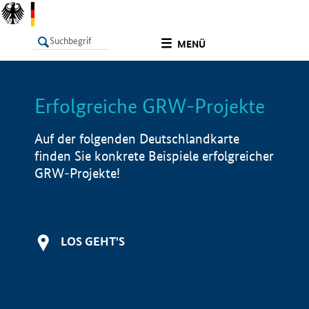
undefined
MENÜ
Erfolgreiche GRW-Projekte
LISTE
Filter
Info
Auf der folgenden Deutschlandkarte
finden Sie konkrete Beispiele erfolgreicher
GRW-Projekte!
LOS GEHT'S