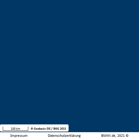
100 km
© Geobasis-DE / BKG 2015
Impressum
Datenschutzerklärung
BMWi.de, 2021 ©