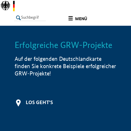
undefined
MENÜ
Erfolgreiche GRW-Projekte
LISTE
Filter
Info
Auf der folgenden Deutschlandkarte
finden Sie konkrete Beispiele erfolgreicher
GRW-Projekte!
LOS GEHT'S