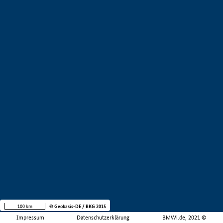
100 km
© Geobasis-DE / BKG 2015
Impressum
Datenschutzerklärung
BMWi.de, 2021 ©