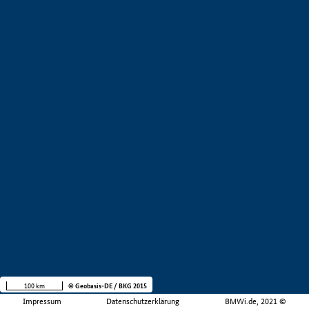
100 km
© Geobasis-DE / BKG 2015
Impressum
Datenschutzerklärung
BMWi.de, 2021 ©