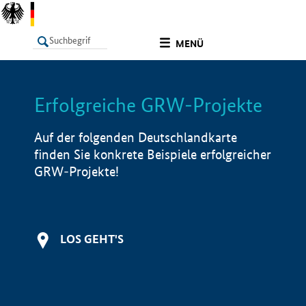
undefined
MENÜ
Erfolgreiche GRW-Projekte
LISTE
Filter
Info
Auf der folgenden Deutschlandkarte
finden Sie konkrete Beispiele erfolgreicher
GRW-Projekte!
LOS GEHT'S