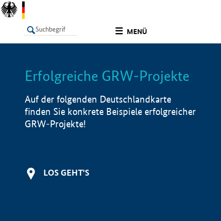
undefined
MENÜ
Erfolgreiche GRW-Projekte
LISTE
Filter
Info
Auf der folgenden Deutschlandkarte
finden Sie konkrete Beispiele erfolgreicher
GRW-Projekte!
LOS GEHT'S