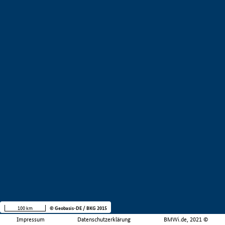
100 km
© Geobasis-DE / BKG 2015
Impressum
Datenschutzerklärung
BMWi.de, 2021 ©