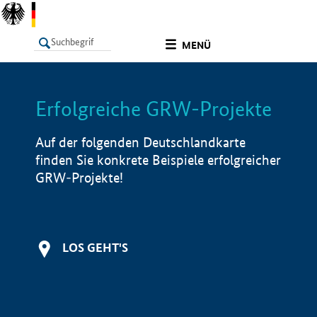
undefined
MENÜ
Erfolgreiche GRW-Projekte
LISTE
Filter
Info
Auf der folgenden Deutschlandkarte
finden Sie konkrete Beispiele erfolgreicher
GRW-Projekte!
LOS GEHT'S