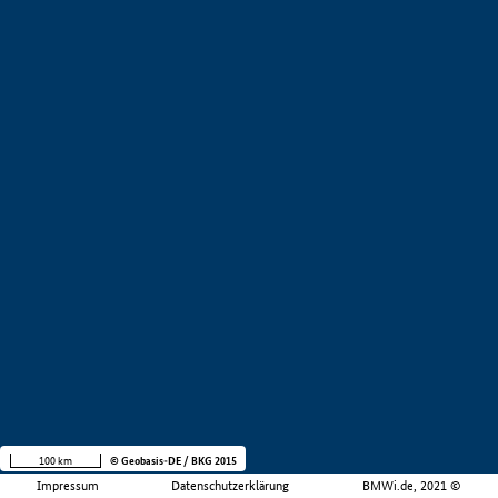
100 km
© Geobasis-DE / BKG 2015
Impressum
Datenschutzerklärung
BMWi.de, 2021 ©