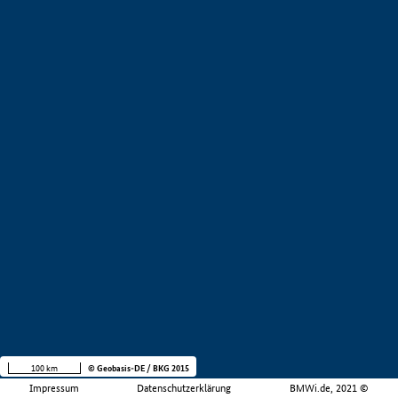
100 km
© Geobasis-DE / BKG 2015
Impressum
Datenschutzerklärung
BMWi.de, 2021 ©