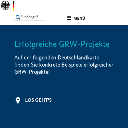
undefined
MENÜ
Erfolgreiche GRW-Projekte
LISTE
Filter
Info
Auf der folgenden Deutschlandkarte
finden Sie konkrete Beispiele erfolgreicher
GRW-Projekte!
LOS GEHT'S