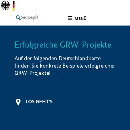
undefined
MENÜ
Erfolgreiche GRW-Projekte
LISTE
Filter
Info
Auf der folgenden Deutschlandkarte
finden Sie konkrete Beispiele erfolgreicher
GRW-Projekte!
LOS GEHT'S