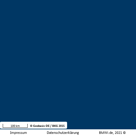
100 km
© Geobasis-DE / BKG 2015
Impressum
Datenschutzerklärung
BMWi.de, 2021 ©