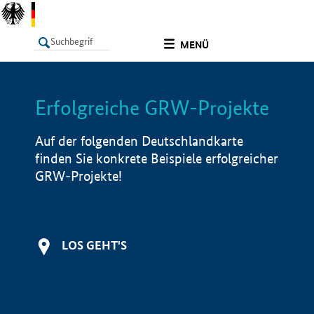
undefined
MENÜ
Erfolgreiche GRW-Projekte
LISTE
Filter
Info
Auf der folgenden Deutschlandkarte
finden Sie konkrete Beispiele erfolgreicher
GRW-Projekte!
LOS GEHT'S