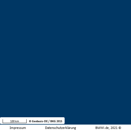
100 km
© Geobasis-DE / BKG 2015
Impressum
Datenschutzerklärung
BMWi.de, 2021 ©