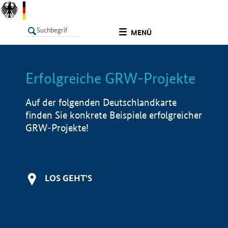
undefined
MENÜ
Erfolgreiche GRW-Projekte
LISTE
Filter
Info
Auf der folgenden Deutschlandkarte
finden Sie konkrete Beispiele erfolgreicher
GRW-Projekte!
LOS GEHT'S