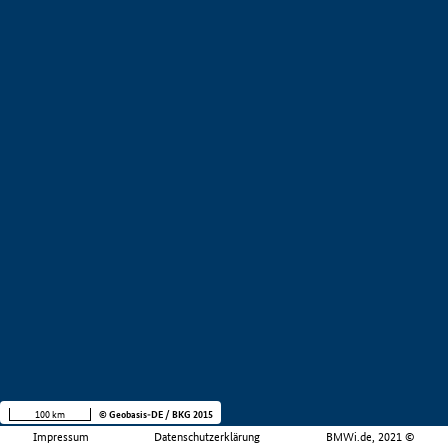
100 km
© Geobasis-DE / BKG 2015
Impressum
Datenschutzerklärung
BMWi.de, 2021 ©