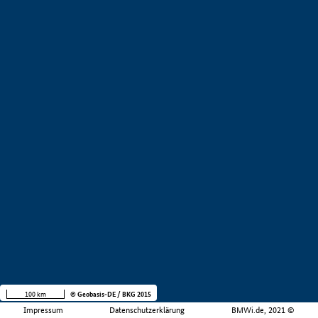
100 km
© Geobasis-DE / BKG 2015
Impressum
Datenschutzerklärung
BMWi.de, 2021 ©