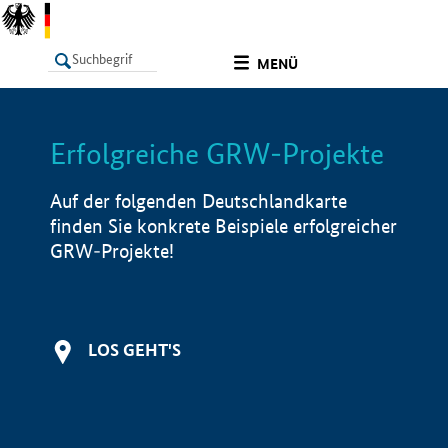
undefined
MENÜ
Erfolgreiche GRW-Projekte
LISTE
Filter
Info
Auf der folgenden Deutschlandkarte
finden Sie konkrete Beispiele erfolgreicher
GRW-Projekte!
LOS GEHT'S