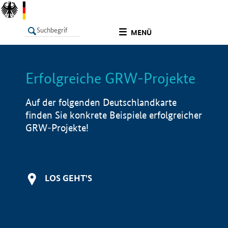
undefined
MENÜ
Erfolgreiche GRW-Projekte
LISTE
Filter
Info
Auf der folgenden Deutschlandkarte
finden Sie konkrete Beispiele erfolgreicher
GRW-Projekte!
LOS GEHT'S