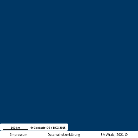
100 km
© Geobasis-DE / BKG 2015
Impressum
Datenschutzerklärung
BMWi.de, 2021 ©