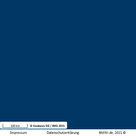
100 km
© Geobasis-DE / BKG 2015
Impressum
Datenschutzerklärung
BMWi.de, 2021 ©