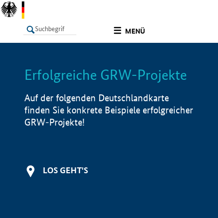
undefined
MENÜ
Erfolgreiche GRW-Projekte
LISTE
Filter
Info
Auf der folgenden Deutschlandkarte
finden Sie konkrete Beispiele erfolgreicher
GRW-Projekte!
LOS GEHT'S