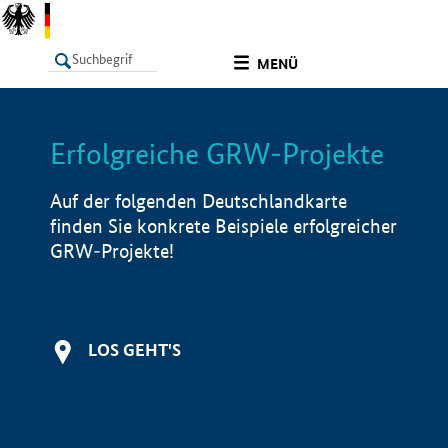
undefined
MENÜ
Erfolgreiche GRW-Projekte
LISTE
Filter
Info
Auf der folgenden Deutschlandkarte
finden Sie konkrete Beispiele erfolgreicher
GRW-Projekte!
LOS GEHT'S