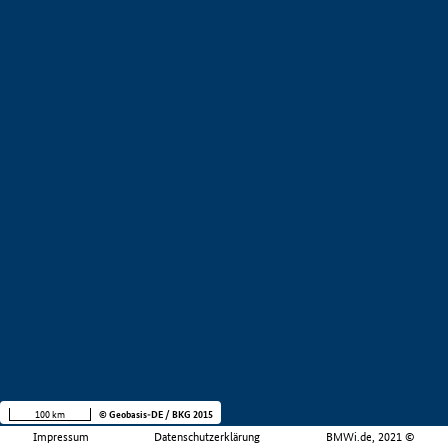
100 km
© Geobasis-DE / BKG 2015
Impressum
Datenschutzerklärung
BMWi.de, 2021 ©