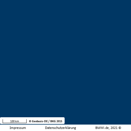
100 km
© Geobasis-DE / BKG 2015
Impressum
Datenschutzerklärung
BMWi.de, 2021 ©