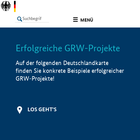
undefined
MENÜ
Erfolgreiche GRW-Projekte
LISTE
Filter
Info
Auf der folgenden Deutschlandkarte
finden Sie konkrete Beispiele erfolgreicher
GRW-Projekte!
LOS GEHT'S