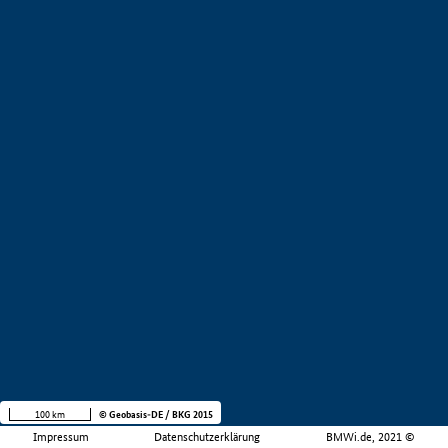
100 km
© Geobasis-DE / BKG 2015
Impressum
Datenschutzerklärung
BMWi.de, 2021 ©