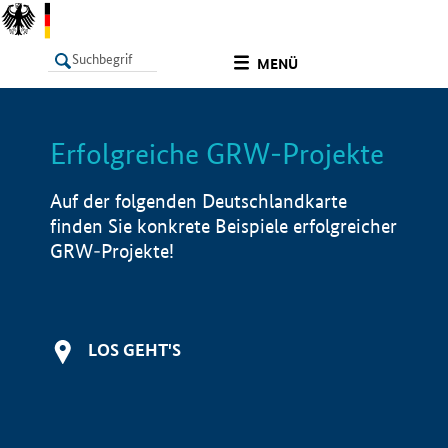
undefined
MENÜ
Erfolgreiche GRW-Projekte
LISTE
Filter
Info
Auf der folgenden Deutschlandkarte
finden Sie konkrete Beispiele erfolgreicher
GRW-Projekte!
LOS GEHT'S