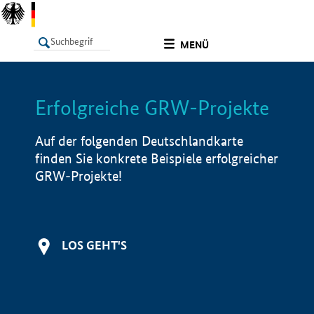
undefined
MENÜ
Erfolgreiche GRW-Projekte
LISTE
Filter
Info
Auf der folgenden Deutschlandkarte
finden Sie konkrete Beispiele erfolgreicher
GRW-Projekte!
LOS GEHT'S