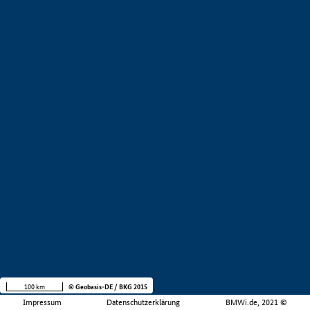
100 km
© Geobasis-DE / BKG 2015
Impressum
Datenschutzerklärung
BMWi.de, 2021 ©