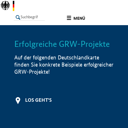
undefined
MENÜ
Erfolgreiche GRW-Projekte
LISTE
Filter
Info
Auf der folgenden Deutschlandkarte
finden Sie konkrete Beispiele erfolgreicher
GRW-Projekte!
LOS GEHT'S