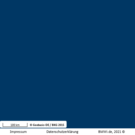
100 km
© Geobasis-DE / BKG 2015
Impressum
Datenschutzerklärung
BMWi.de, 2021 ©