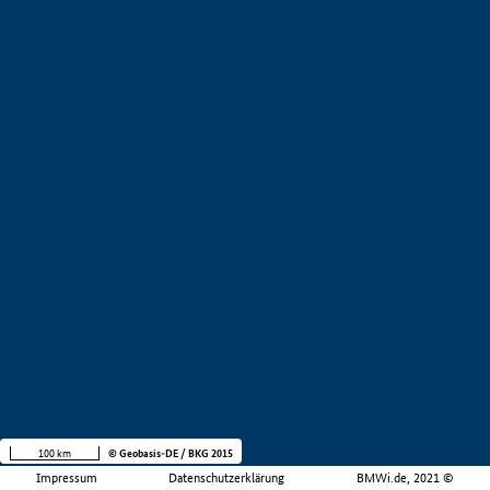
100 km
© Geobasis-DE / BKG 2015
Impressum
Datenschutzerklärung
BMWi.de, 2021 ©