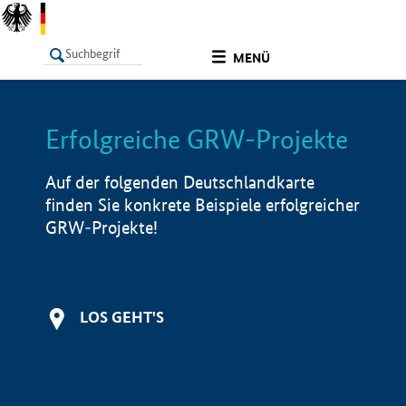
undefined
MENÜ
Erfolgreiche GRW-Projekte
LISTE
Filter
Info
Auf der folgenden Deutschlandkarte
finden Sie konkrete Beispiele erfolgreicher
GRW-Projekte!
LOS GEHT'S