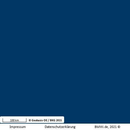
100 km
© Geobasis-DE / BKG 2015
Impressum
Datenschutzerklärung
BMWi.de, 2021 ©