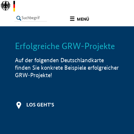
undefined
MENÜ
Erfolgreiche GRW-Projekte
LISTE
Filter
Info
Auf der folgenden Deutschlandkarte
finden Sie konkrete Beispiele erfolgreicher
GRW-Projekte!
LOS GEHT'S