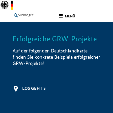
undefined
MENÜ
Erfolgreiche GRW-Projekte
LISTE
Filter
Info
Auf der folgenden Deutschlandkarte
finden Sie konkrete Beispiele erfolgreicher
GRW-Projekte!
LOS GEHT'S