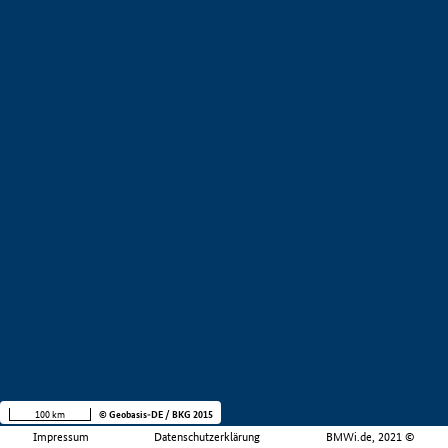
100 km
© Geobasis-DE / BKG 2015
Impressum
Datenschutzerklärung
BMWi.de, 2021 ©