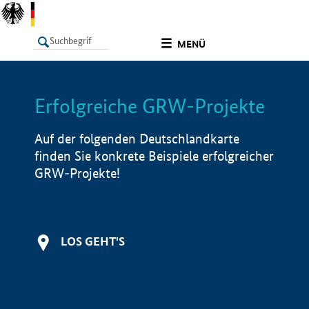
undefined
MENÜ
Erfolgreiche GRW-Projekte
LISTE
Filter
Info
Auf der folgenden Deutschlandkarte
finden Sie konkrete Beispiele erfolgreicher
GRW-Projekte!
LOS GEHT'S