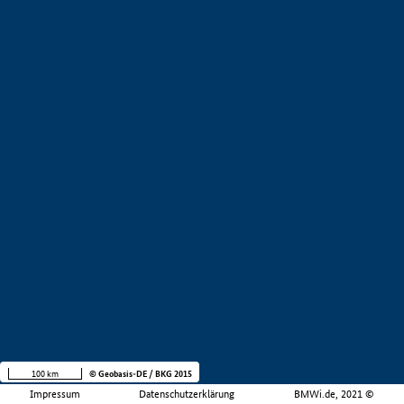
100 km
© Geobasis-DE / BKG 2015
Impressum
Datenschutzerklärung
BMWi.de, 2021 ©