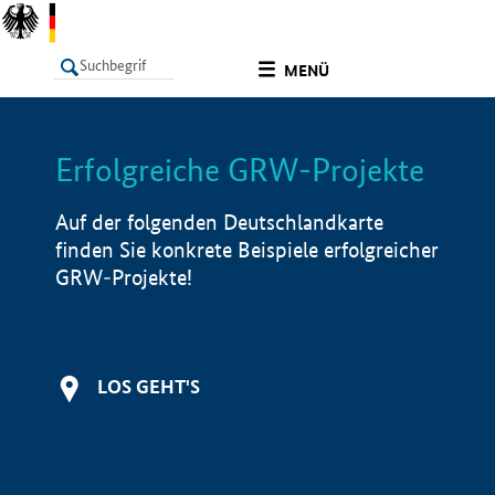
undefined
MENÜ
Erfolgreiche GRW-Projekte
LISTE
Filter
Info
Auf der folgenden Deutschlandkarte
finden Sie konkrete Beispiele erfolgreicher
GRW-Projekte!
LOS GEHT'S