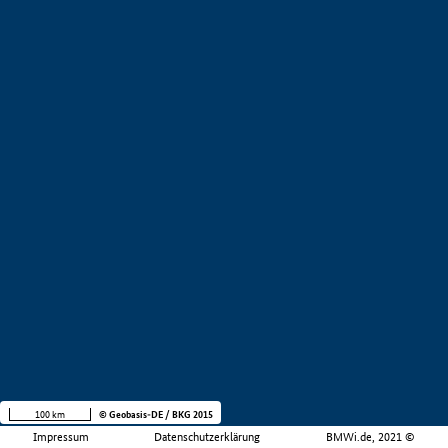
100 km
© Geobasis-DE / BKG 2015
Impressum
Datenschutzerklärung
BMWi.de, 2021 ©