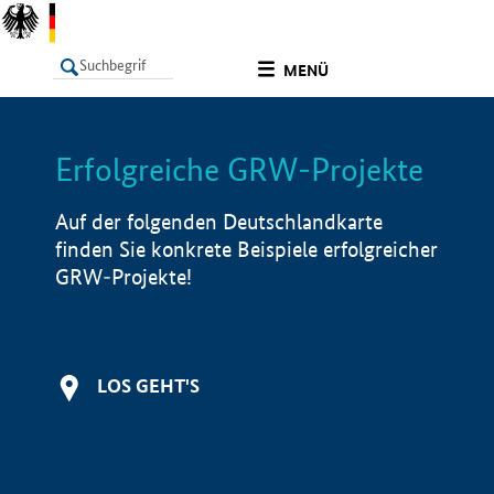
undefined
MENÜ
Erfolgreiche GRW-Projekte
LISTE
Filter
Info
Auf der folgenden Deutschlandkarte
finden Sie konkrete Beispiele erfolgreicher
GRW-Projekte!
LOS GEHT'S