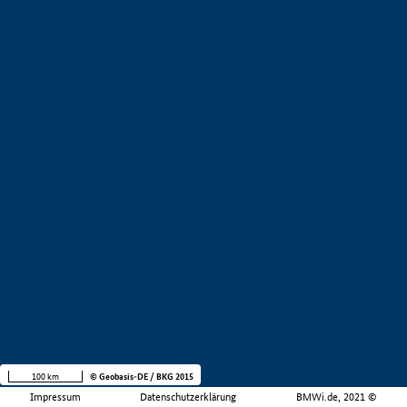
100 km
© Geobasis-DE / BKG 2015
Impressum
Datenschutzerklärung
BMWi.de, 2021 ©