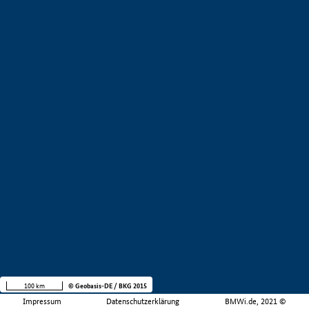
100 km
© Geobasis-DE / BKG 2015
Impressum
Datenschutzerklärung
BMWi.de, 2021 ©