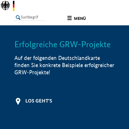
undefined
MENÜ
Erfolgreiche GRW-Projekte
LISTE
Filter
Info
Auf der folgenden Deutschlandkarte
finden Sie konkrete Beispiele erfolgreicher
GRW-Projekte!
LOS GEHT'S