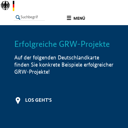
undefined
MENÜ
Erfolgreiche GRW-Projekte
LISTE
Filter
Info
Auf der folgenden Deutschlandkarte
finden Sie konkrete Beispiele erfolgreicher
GRW-Projekte!
LOS GEHT'S