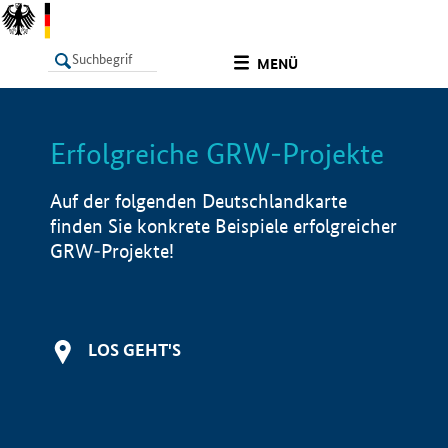
undefined
MENÜ
Erfolgreiche GRW-Projekte
LISTE
Filter
Info
Auf der folgenden Deutschlandkarte
finden Sie konkrete Beispiele erfolgreicher
GRW-Projekte!
LOS GEHT'S