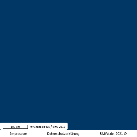
100 km
© Geobasis-DE / BKG 2015
Impressum
Datenschutzerklärung
BMWi.de, 2021 ©