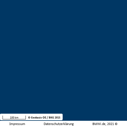
100 km
© Geobasis-DE / BKG 2015
Impressum
Datenschutzerklärung
BMWi.de, 2021 ©