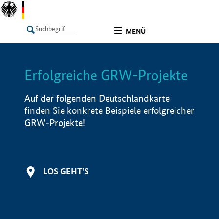
undefined
MENÜ
Erfolgreiche GRW-Projekte
LISTE
Filter
Info
Auf der folgenden Deutschlandkarte
finden Sie konkrete Beispiele erfolgreicher
GRW-Projekte!
LOS GEHT'S