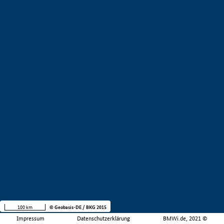
100 km
© Geobasis-DE / BKG 2015
Impressum
Datenschutzerklärung
BMWi.de, 2021 ©