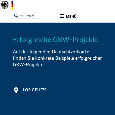
undefined
MENÜ
Erfolgreiche GRW-Projekte
LISTE
Filter
Info
Auf der folgenden Deutschlandkarte
finden Sie konkrete Beispiele erfolgreicher
GRW-Projekte!
LOS GEHT'S