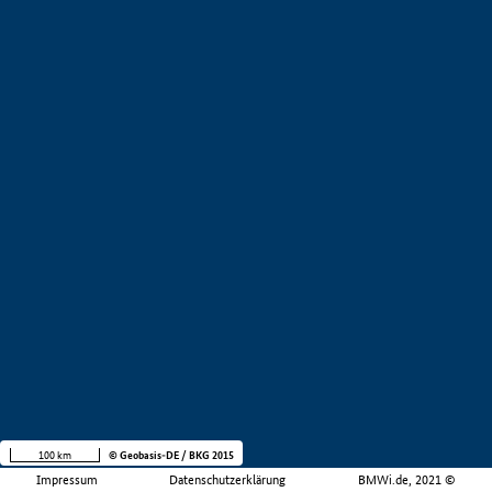
100 km
© Geobasis-DE / BKG 2015
Impressum
Datenschutzerklärung
BMWi.de, 2021 ©