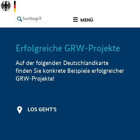
undefined
MENÜ
Erfolgreiche GRW-Projekte
LISTE
Filter
Info
Auf der folgenden Deutschlandkarte
finden Sie konkrete Beispiele erfolgreicher
GRW-Projekte!
LOS GEHT'S