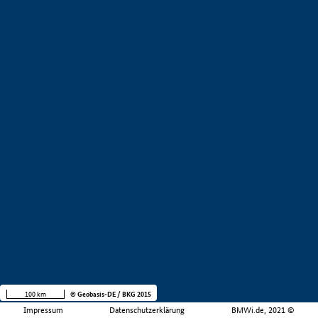
100 km
© Geobasis-DE / BKG 2015
Impressum
Datenschutzerklärung
BMWi.de, 2021 ©