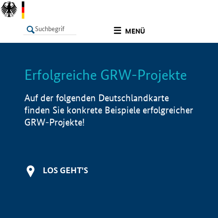
undefined
MENÜ
Erfolgreiche GRW-Projekte
LISTE
Filter
Info
Auf der folgenden Deutschlandkarte
finden Sie konkrete Beispiele erfolgreicher
GRW-Projekte!
LOS GEHT'S