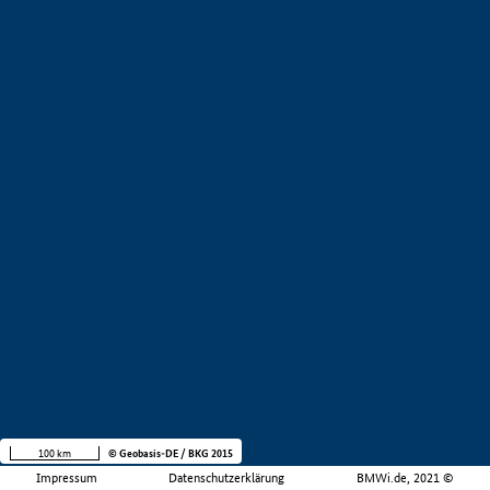
100 km
© Geobasis-DE / BKG 2015
Impressum
Datenschutzerklärung
BMWi.de, 2021 ©