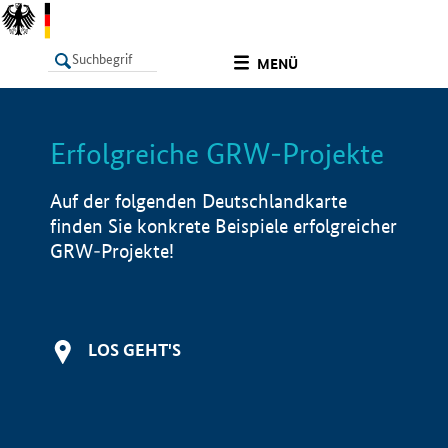
undefined
MENÜ
Erfolgreiche GRW-Projekte
LISTE
Filter
Info
Auf der folgenden Deutschlandkarte
finden Sie konkrete Beispiele erfolgreicher
GRW-Projekte!
LOS GEHT'S