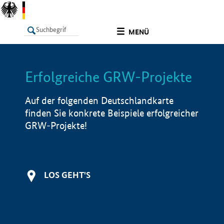
undefined
MENÜ
Erfolgreiche GRW-Projekte
LISTE
Filter
Info
Auf der folgenden Deutschlandkarte
finden Sie konkrete Beispiele erfolgreicher
GRW-Projekte!
LOS GEHT'S