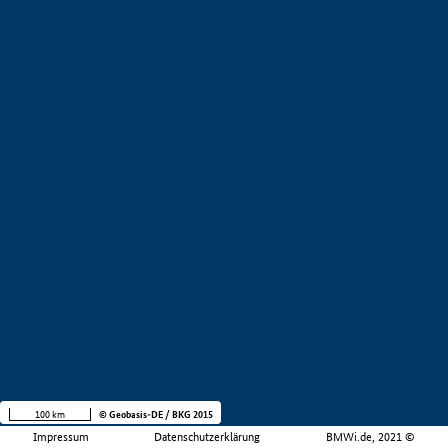
100 km
© Geobasis-DE / BKG 2015
Impressum
Datenschutzerklärung
BMWi.de, 2021 ©