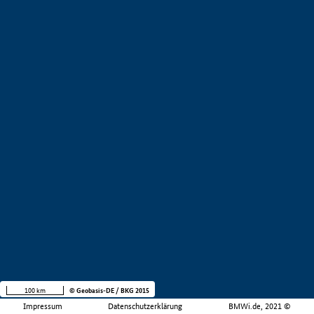
100 km
© Geobasis-DE / BKG 2015
Impressum
Datenschutzerklärung
BMWi.de, 2021 ©