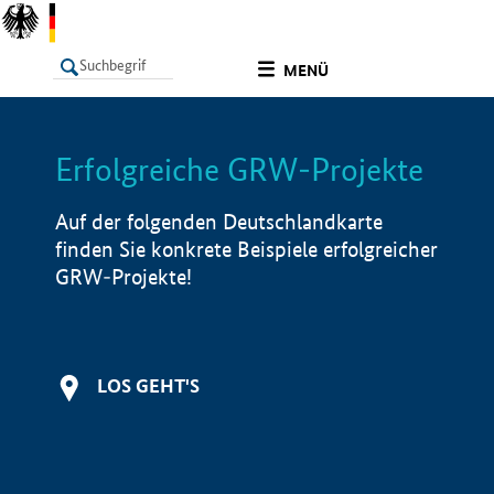
undefined
MENÜ
Erfolgreiche GRW-Projekte
LISTE
Filter
Info
Auf der folgenden Deutschlandkarte
finden Sie konkrete Beispiele erfolgreicher
GRW-Projekte!
LOS GEHT'S